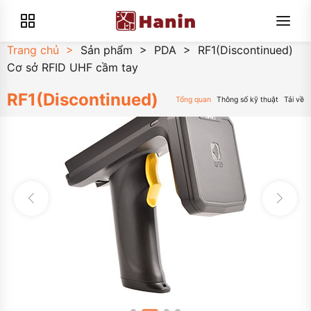
Trang chủ
>
Sản phẩm
>
PDA
>
RF1(Discontinued)
Cơ sở RFID UHF cầm tay
RF1(Discontinued)
Tổng quan
Thông số kỹ thuật
Tải về