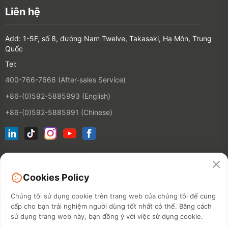
Liên hệ
Add: 1-5F, số 8, đường Nam Twelve, Takasaki, Hạ Môn, Trung
Quốc
Tel:
400-766-7666 (After-sales Service)
+86-(0)592-5885993 (English)
+86-(0)592-5885991 (Chinese)
Đăng ký nhận tin
Cookies Policy
Liên hệ
Chúng tôi sử dụng cookie trên trang web của chúng tôi để cung
cấp cho bạn trải nghiệm người dùng tốt nhất có thể. Bằng cách
sử dụng trang web này, bạn đồng ý với việc sử dụng cookie.