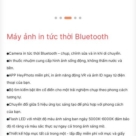
Máy ảnh in tức thời Bluetooth
Camera in tức thời Bluetooth – chụp, chỉnh sửa và in khi di chuyển.
●
In thuốc nhuộm cung cấp hình ảnh sống động, không thấm nước và
●
bền.
APP HeyPhoto miễn phí, in ảnh năng động VR và ảnh ID ngay từ điện
●
thoại của bạn.
Bộ tìm kiếm bật lên cổ điển cho một trải nghiệm chụp theo phong cách
●
tương tự.
Chuyển đổi giữa 5 hiệu ứng lọc sáng tạo để phù hợp với phong cách
●
của bạn.
Flash LED với nhiệt độ màu ánh sáng ban ngày 5000K-6000K đảm bảo
●
độ rõ ràng và màu sắc thực sự ngay cả trong ánh sáng mờ.
Thiết kế hộp mực tất cả trong một - lấp đầy miễn phí với mực và giấy
●