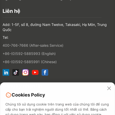
Liên hệ
Add: 1-5F, số 8, đường Nam Twelve, Takasaki, Hạ Môn, Trung
Quốc
Tel:
400-766-7666 (After-sales Service)
+86-(0)592-5885993 (English)
+86-(0)592-5885991 (Chinese)
Đăng ký nhận tin
Cookies Policy
Liên hệ
Chúng tôi sử dụng cookie trên trang web của chúng tôi để cung
cấp cho bạn trải nghiệm người dùng tốt nhất có thể. Bằng cách
sử dụng trang web này, bạn đồng ý với việc sử dụng cookie.