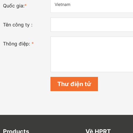
Vietnam
Quốc gia:
*
Tên công ty :
Thông điệp:
*
Products
Về HPRT