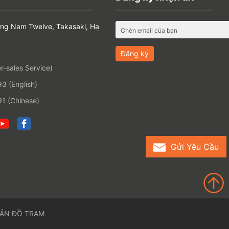
ờng Nam Twelve, Takasaki, Hạ
-sales Service)
 (English)
1 (Chinese)
Gửi Yêu Cầu
ẢN ĐỒ TRẠM