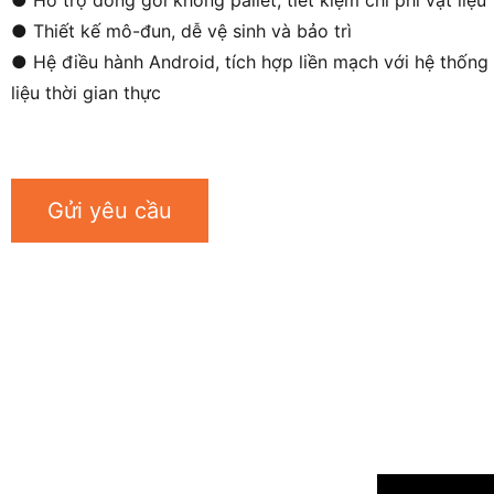
● Hỗ trợ đóng gói không pallet, tiết kiệm chi phí vật liệu
● Thiết kế mô-đun, dễ vệ sinh và bảo trì
● Hệ điều hành Android, tích hợp liền mạch với hệ thốn
liệu thời gian thực
Gửi yêu cầu