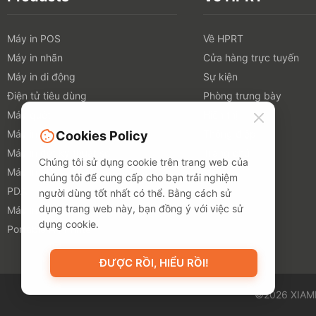
Máy in POS
Về HPRT
Máy in nhãn
Cửa hàng trực tuyến
Máy in di động
Sự kiện
Điện tử tiêu dùng
Phòng trưng bày
Máy quét
Hiển thị
Máy in TTO
Thông điệp
Cookies Policy
Máy in dệt kỹ thuật số
Trang chủ
Chúng tôi sử dụng cookie trên trang web của
Máy in 3D
chúng tôi để cung cấp cho bạn trải nghiệm
PDA
người dùng tốt nhất có thể. Bằng cách sử
dụng trang web này, bạn đồng ý với việc sử
Máy in ảnh
dụng cookie.
Portable A4 Printer
ĐƯỢC RỒI, HIỂU RỒI!
©2026 XIAM