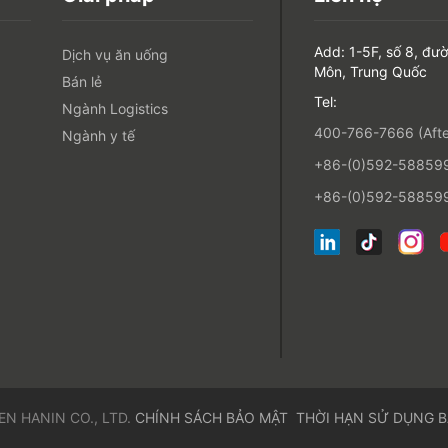
Add: 1-5F, số 8, đư
Dịch vụ ăn uống
Môn, Trung Quốc
Bán lẻ
Tel:
Ngành Logistics
400-766-7666 (After
Ngành y tế
+86-(0)592-5885993
+86-(0)592-588599
EN HANIN CO., LTD.
CHÍNH SÁCH BẢO MẬT
THỜI HẠN SỬ DỤNG
B