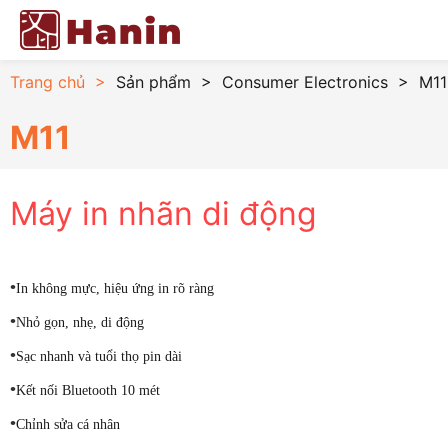
Trang chủ
>
Sản phẩm
>
Consumer Electronics
>
M11
M11
Máy in nhãn di động
•
In không mực, hiệu ứng in rõ ràng
•
Nhỏ gọn, nhẹ, di động
•
Sạc nhanh và tuổi thọ pin dài
•
Kết nối Bluetooth 10 mét
•
Chỉnh sửa cá nhân