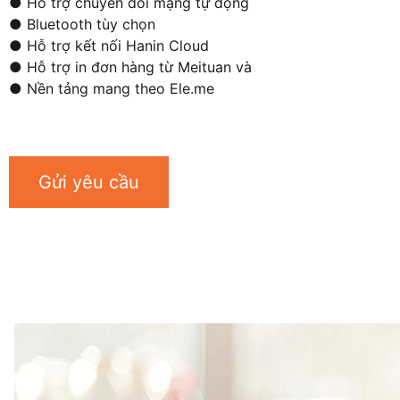
● Hỗ trợ chuyển đổi mạng tự động
● Bluetooth tùy chọn
● Hỗ trợ kết nối Hanin Cloud
● Hỗ trợ in đơn hàng từ Meituan và
● Nền tảng mang theo Ele.me
Gửi yêu cầu