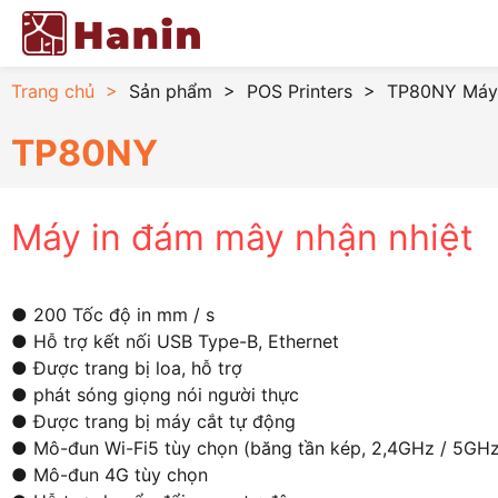
Trang chủ
>
Sản phẩm
>
POS Printers
>
TP80NY Máy 
TP80NY
Máy in đám mây nhận nhiệt
● 200 Tốc độ in mm / s
● Hỗ trợ kết nối USB Type-B, Ethernet
● Được trang bị loa, hỗ trợ
● phát sóng giọng nói người thực
● Được trang bị máy cắt tự động
● Mô-đun Wi-Fi5 tùy chọn (băng tần kép, 2,4GHz / 5GHz
● Mô-đun 4G tùy chọn