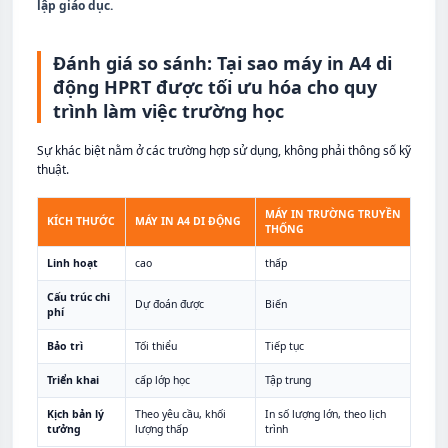
lập giáo dục.
Đánh giá so sánh: Tại sao máy in A4 di
động HPRT được tối ưu hóa cho quy
trình làm việc trường học
Sự khác biệt nằm ở các trường hợp sử dụng, không phải thông số kỹ
thuật.
MÁY IN TRƯỜNG TRUYỀN
KÍCH THƯỚC
MÁY IN A4 DI ĐỘNG
THỐNG
Linh hoạt
cao
thấp
Cấu trúc chi
Dự đoán được
Biến
phí
Bảo trì
Tối thiểu
Tiếp tục
Triển khai
cấp lớp học
Tập trung
Kịch bản lý
Theo yêu cầu, khối
In số lượng lớn, theo lịch
tưởng
lượng thấp
trình