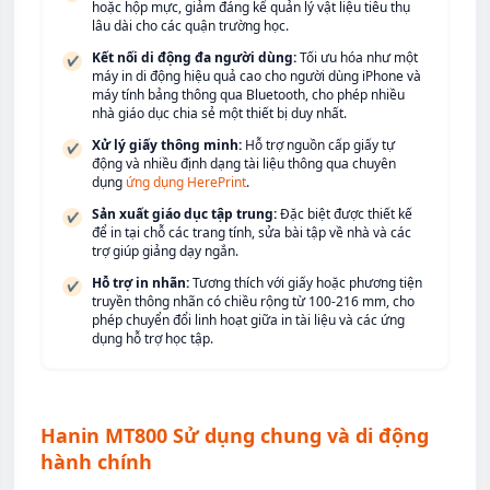
hoặc hộp mực, giảm đáng kể quản lý vật liệu tiêu thụ
lâu dài cho các quận trường học.
Kết nối di động đa người dùng:
Tối ưu hóa như một
✔
máy in di động hiệu quả cao cho người dùng iPhone và
máy tính bảng thông qua Bluetooth, cho phép nhiều
nhà giáo dục chia sẻ một thiết bị duy nhất.
Xử lý giấy thông minh:
Hỗ trợ nguồn cấp giấy tự
✔
động và nhiều định dạng tài liệu thông qua chuyên
dụng
ứng dụng HerePrint
.
Sản xuất giáo dục tập trung:
Đặc biệt được thiết kế
✔
để in tại chỗ các trang tính, sửa bài tập về nhà và các
trợ giúp giảng dạy ngắn.
Hỗ trợ in nhãn:
Tương thích với giấy hoặc phương tiện
✔
truyền thông nhãn có chiều rộng từ 100-216 mm, cho
phép chuyển đổi linh hoạt giữa in tài liệu và các ứng
dụng hỗ trợ học tập.
Hanin MT800 Sử dụng chung và di động
hành chính