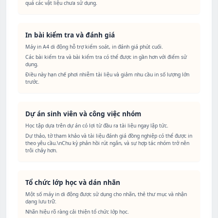
quá các vật liệu chưa sử dụng.
In bài kiểm tra và đánh giá
Máy in A4 di động hỗ trợ kiểm soát, in đánh giá phút cuối.
Các bài kiểm tra và bài kiểm tra có thể được in gần hơn với điểm sử
dụng.
Điều này hạn chế phơi nhiễm tài liệu và giảm nhu cầu in số lượng lớn
trước.
Dự án sinh viên và công việc nhóm
Học tập dựa trên dự án có lợi từ đầu ra tài liệu ngay lập tức.
Dự thảo, tờ tham khảo và tài liệu đánh giá đồng nghiệp có thể được in
theo yêu cầu.\nChu kỳ phản hồi rút ngắn, và sự hợp tác nhóm trở nên
trôi chảy hơn.
Tổ chức lớp học và dán nhãn
Một số máy in di động được sử dụng cho nhãn, thẻ thư mục và nhận
dạng lưu trữ.
Nhãn hiệu rõ ràng cải thiện tổ chức lớp học.