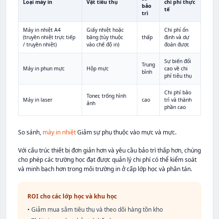
Loại máy in
Vật tiêu thụ
chi phí thực
bảo
tế
trì
Máy in nhiệt A4
Giấy nhiệt hoặc
Chi phí ổn
(truyền nhiệt trực tiếp
băng (tùy thuộc
thấp
định và dự
/ truyền nhiệt)
vào chế độ in)
đoán được
Sự biến đổi
Trung
Máy in phun mực
Hộp mực
cao về chi
bình
phí tiêu thụ
Chi phí bảo
Toner, trống hình
Máy in laser
cao
trì và thành
ảnh
phần cao
So sánh,
máy in nhiệt
Giảm sự phụ thuộc vào mực và mực.
Với cấu trúc thiết bị đơn giản hơn và yêu cầu bảo trì thấp hơn, chúng
cho phép các trường học đạt được quản lý chi phí có thể kiểm soát
và minh bạch hơn trong môi trường in ở cấp lớp học và phân tán.
ROI cho các lớp học và khu học
•
Giảm mua sắm tiêu thụ và theo dõi hàng tồn kho