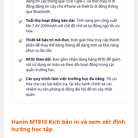
đáng tin cậy thông qua USB Type-C và một máy in di
động đáng tin cậy cho iPhone và thiết bị di động thông
qua Bluetooth.
Tuổi thọ hoạt động kéo dài:
Tính năng pin công suất
✔
lớn 7,4V 2000mAh với chế độ chờ và tự động ngủ tối ưu
hóa.
Thiết kế bảo trì mô-đun:
Đơn giản hóa truy cập thành
✔
phần để thay thế băng thông dễ dàng hơn và khả năng
phục vụ lâu dài.
RFID theo dõi:
Bao gồm nhận dạng băng RFID để giám
✔
sát sử dụng an toàn và theo dõi hoạt động trong các
quận trường học.
Các quy trình làm việc trường học đa năng:
Tối ưu
✔
hóa cho các bài kiểm tra, tài liệu hành chính và các
nhiệm vụ văn phòng di động đòi hỏi độ tin cậy nhất
quán.
Hanin MT810 Kịch bản in và xem xét định
hướng học tập