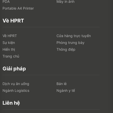
Giải pháp
Dịch vụ ăn uống
Bán lẻ
Ngành Logistics
Ngành y tế
Liên hệ
Add: 1-5F, số 8, đường Nam Twelve, Takasaki, Hạ Môn, Trung
Quốc
Tel:
400-766-7666 (After-sales Service)
+86-(0)592-5885993 (English)
+86-(0)592-5885991 (Chinese)