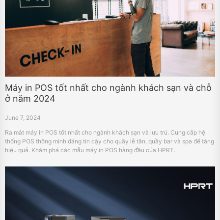
Máy in POS tốt nhất cho ngành khách sạn và chỗ
ở năm 2024
June 7, 2024
Ra mắt máy in POS tốt nhất cho ngành khách sạn và lưu trú. Cung cấp hệ
thống POS thông minh đáng tin cậy cho quầy lễ tân, quầy bar và spa để tăng
hiệu quả. Khám phá các mẫu máy in POS hàng đầu của HPRT.