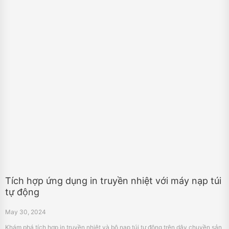
Tích hợp ứng dụng in truyền nhiệt với máy nạp túi
tự động
May 30, 2024
Khám phá tích hợp in truyền nhiệt và bộ nạp túi tự động trên dây chuyền sản
xuất trong các ngành công nghiệp thực phẩm, chăm sóc cá nhân và y tế để
mã hóa liền mạch và hiệu quả.