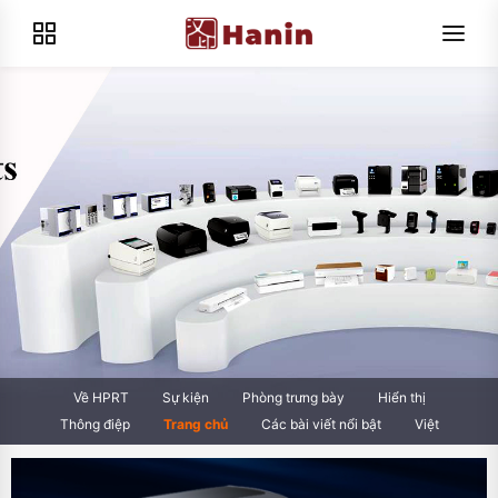
Về HPRT
Sự kiện
Phòng trưng bày
Hiển thị
Thông điệp
Trang chủ
Các bài viết nổi bật
Việt