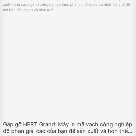
Gặp gỡ HPRT Grand: Máy in mã vạch công nghiệp
độ phân giải cao của bạn để sản xuất và hơn thế
nữa
May 29, 2024
Giới thiệu HPRT-Grand, một máy in mã vạch công nghiệp chính xác để in
nhãn có dung lượng cao, độ phân giải cao trong lĩnh vực sản xuất, hậu cần
và kho bãi. Xem video YouTube để biết thêm thông tin.
«
24
25
26
27
28
29
30
31
32
33
»