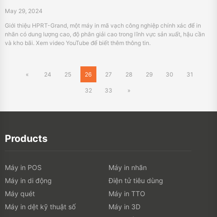
Products
Máy in POS
Máy in nhãn
Máy in di động
Điện tử tiêu dùng
Máy quét
Máy in TTO
Máy in dệt kỹ thuật số
Máy in 3D
PDA
Máy in ảnh
Portable A4 Printer
Về HPRT
Về HPRT
Cửa hàng trực tuyến
Sự kiện
Phòng trưng bày
Hiển thị
Thông điệp
Trang chủ