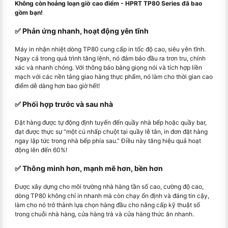
Không còn hoảng loạn giờ cao điểm - HPRT TP80 Series đã bao
gồm bạn!
✅ Phản ứng nhanh, hoạt động yên tĩnh
Máy in nhận nhiệt dòng TP80 cung cấp in tốc độ cao, siêu yên tĩnh.
Ngay cả trong quá trình tăng lệnh, nó đảm bảo đầu ra trơn tru, chính
xác và nhanh chóng. Với thông báo bằng giọng nói và tích hợp liền
mạch với các nền tảng giao hàng thực phẩm, nó làm cho thời gian cao
điểm dễ dàng hơn bao giờ hết!
✅ Phối hợp trước và sau nhà
Đặt hàng được tự động định tuyến đến quầy nhà bếp hoặc quầy bar,
đạt được thực sự “một cú nhấp chuột tại quầy lễ tân, in đơn đặt hàng
ngay lập tức trong nhà bếp phía sau.” Điều này tăng hiệu quả hoạt
động lên đến 60%!
✅ Thông minh hơn, mạnh mẽ hơn, bền hơn
Được xây dựng cho môi trường nhà hàng tần số cao, cường độ cao,
dòng TP80 không chỉ in nhanh mà còn chạy ổn định và đáng tin cậy,
làm cho nó trở thành lựa chọn hàng đầu cho nâng cấp kỹ thuật số
trong chuỗi nhà hàng, cửa hàng trà và cửa hàng thức ăn nhanh.