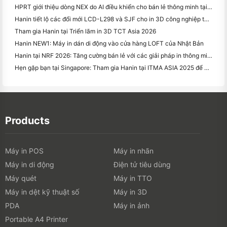
HPRT giới thiệu dòng NEX do AI điều khiển cho bán lẻ thông minh tại CHINASHOP 2026
Hanin tiết lộ các đổi mới LCD-L298 và SJF cho in 3D công nghiệp tại TCT Asia 2026
Tham gia Hanin tại Triển lãm in 3D TCT Asia 2026
Hanin NEW1: Máy in dán di động vào cửa hàng LOFT của Nhật Bản
Hanin tại NRF 2026: Tăng cường bán lẻ với các giải pháp in thông minh đầy đủ
Hẹn gặp bạn tại Singapore: Tham gia Hanin tại ITMA ASIA 2025 để chứng kiến ​​công nghệ in kỹ thuật số mới nhất
Products
Máy in POS
Máy in nhãn
Máy in di động
Điện tử tiêu dùng
Máy quét
Máy in TTO
Máy in dệt kỹ thuật số
Máy in 3D
PDA
Máy in ảnh
Portable A4 Printer