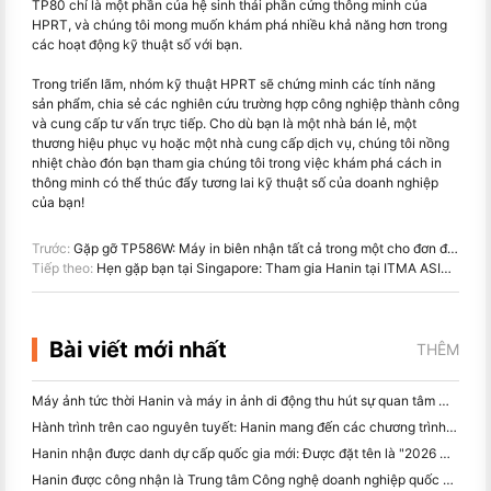
TP80 chỉ là một phần của hệ sinh thái phần cứng thông minh của
HPRT, và chúng tôi mong muốn khám phá nhiều khả năng hơn trong
các hoạt động kỹ thuật số với bạn.
Trong triển lãm, nhóm kỹ thuật HPRT sẽ chứng minh các tính năng
sản phẩm, chia sẻ các nghiên cứu trường hợp công nghiệp thành công
và cung cấp tư vấn trực tiếp. Cho dù bạn là một nhà bán lẻ, một
thương hiệu phục vụ hoặc một nhà cung cấp dịch vụ, chúng tôi nồng
nhiệt chào đón bạn tham gia chúng tôi trong việc khám phá cách in
thông minh có thể thúc đẩy tương lai kỹ thuật số của doanh nghiệp
của bạn!
Trước:
Gặp gỡ TP586W: Máy in biên nhận tất cả trong một cho đơn đặt hàng trực tuyến của bạn
Tiếp theo:
Hẹn gặp bạn tại Singapore: Tham gia Hanin tại ITMA ASIA 2025 để chứng kiến ​​công nghệ in kỹ thuật số mới nhất
Bài viết mới nhất
THÊM
Máy ảnh tức thời Hanin và máy in ảnh di động thu hút sự quan tâm mạnh mẽ tại IEAE Shenzhen 2026
Hành trình trên cao nguyên tuyết: Hanin mang đến các chương trình giáo dục nhiếp ảnh cho trẻ em ở Qamdo
Hanin nhận được danh dự cấp quốc gia mới: Được đặt tên là "2026 Made in China · Trusted Brand by Consumers"
Hanin được công nhận là Trung tâm Công nghệ doanh nghiệp quốc gia để lãnh đạo đổi mới