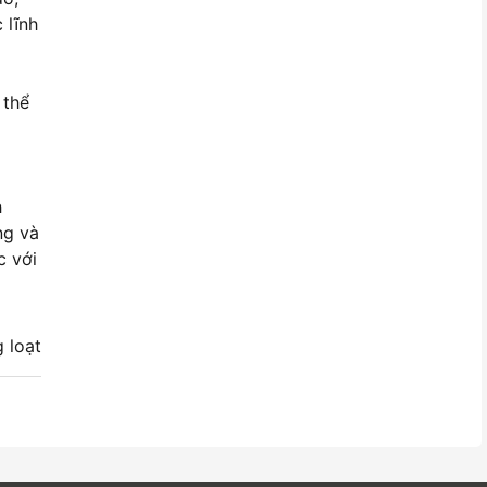
 lĩnh
 thể
D
h
ng và
c với
 loạt