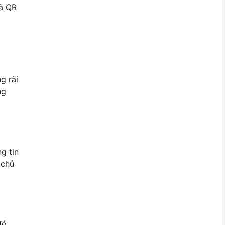
Mã QR
g rãi
ng
g tin
 chủ
đó,