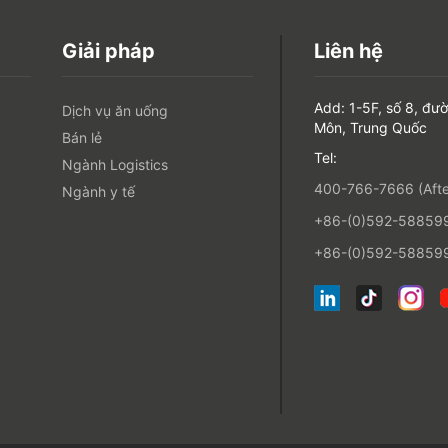
Giải pháp
Liên hệ
Add: 1-5F, số 8, đư
Dịch vụ ăn uống
Môn, Trung Quốc
Bán lẻ
Tel:
Ngành Logistics
400-766-7666 (After
Ngành y tế
+86-(0)592-5885993
+86-(0)592-588599