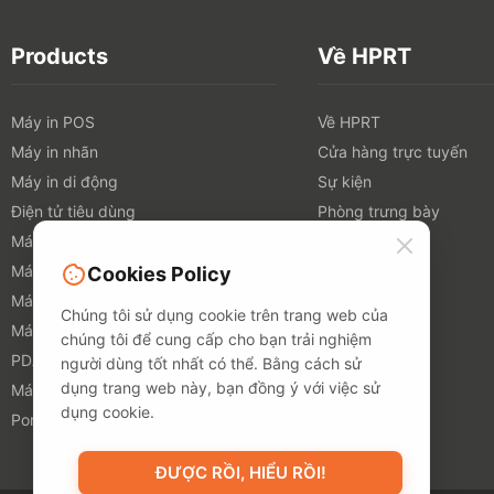
Products
Về HPRT
Máy in POS
Về HPRT
Máy in nhãn
Cửa hàng trực tuyến
Máy in di động
Sự kiện
Điện tử tiêu dùng
Phòng trưng bày
Máy quét
Hiển thị
Máy in TTO
Thông điệp
Cookies Policy
Máy in dệt kỹ thuật số
Trang chủ
Chúng tôi sử dụng cookie trên trang web của
Máy in 3D
chúng tôi để cung cấp cho bạn trải nghiệm
PDA
người dùng tốt nhất có thể. Bằng cách sử
dụng trang web này, bạn đồng ý với việc sử
Máy in ảnh
dụng cookie.
Portable A4 Printer
ĐƯỢC RỒI, HIỂU RỒI!