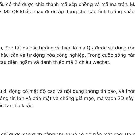
ếu có thể được chia thành mã xếp chồng và mã ma trận. 
v. Mã QR khác nhau được áp dụng cho các tình huống khác
h, đọc tất cả các hướng và hiện là mã QR được sử dụng rộn
t hậu cần và tự động hóa công nghiệp. Trong cuộc sống hà
tàu điện ngầm và danh thiếp mã 2 chiều wechat.
 di động có mật độ cao và nội dung thông tin cao, và thôn
thông tin lớn và bảo mật và chống giả mạo, mã vạch 2D này
 tài liệu khác.
chỉ được xác định bằng chu vi và có độ bảo mật cao. Do 