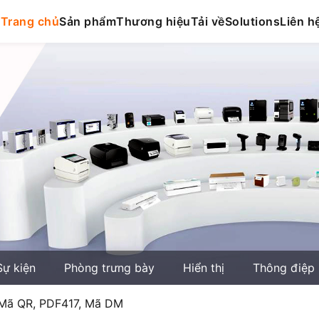
Trang chủ
Sản phẩm
Thương hiệu
Tải về
Solutions
Liên h
Sự kiện
Phòng trưng bày
Hiển thị
Thông điệp
: Mã QR, PDF417, Mã DM