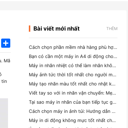
Bài viết mới nhất
THÊM
k
edIn
Twitter
Share
Cách chọn phần mềm nhà hàng phù hợp cho nhà hàng nhỏ hoặc trung bình của bạn
Bạn có cần một máy in A4 di động cho hóa đơn kho không? Điều gì thực sự hoạt động
u. Mã
Máy in nhãn nhiệt có thể làm nhãn không thấm nước cho các sản phẩm doanh nghiệp nhỏ không?
ó
Máy ảnh tức thời tốt nhất cho người mới bắt đầu không muốn lãng phí giấy
 tin
Máy tạo nhãn màu tốt nhất cho nhật ký và Scrapbooking: Thêm nhiều màu sắc vào mỗi trang
Viết tay so với in nhãn vận chuyển: Mẹo cho các doanh nghiệp nhỏ vào năm 2026
Tại sao máy in nhãn của bạn tiếp tục gây nhiễu?
Cách chọn máy in ảnh túi: Hướng dẫn hoàn chỉnh cho người dùng nhật ký, du lịch và iPhone
Máy in di động không mực tốt nhất cho du lịch, trường học và công việc di động: Hanin MT620 Pro Review