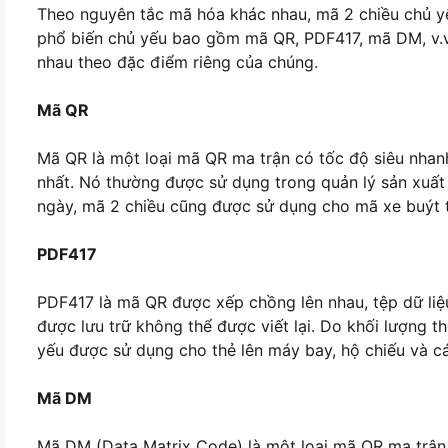
Theo nguyên tắc mã hóa khác nhau, mã 2 chiều chủ y
phổ biến chủ yếu bao gồm mã QR, PDF417, mã DM, v.
nhau theo đặc điểm riêng của chúng.
Mã QR
Mã QR là một loại mã QR ma trận có tốc độ siêu nhan
nhất. Nó thường được sử dụng trong quản lý sản xuấ
ngày, mã 2 chiều cũng được sử dụng cho mã xe buýt 
PDF417
PDF417 là mã QR được xếp chồng lên nhau, tệp dữ liệu
được lưu trữ không thể được viết lại. Do khối lượng 
yếu được sử dụng cho thẻ lên máy bay, hộ chiếu và các
Mã DM
Mã DM (Data Matrix Code) là một loại mã QR ma trận 