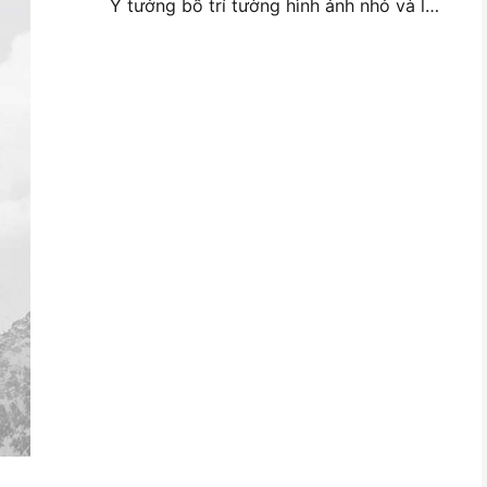
Ý tưởng bố trí tường hình ảnh nhỏ và lời khuyên cho trang trí phòng ngủ và ký túc xá