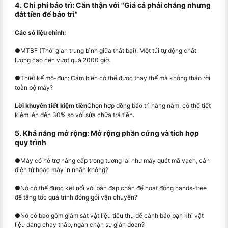
4. Chi phí bảo trì: Cẩn thận với "Giá cả phải chăng nhưng
đắt tiền để bảo trì"
Các số liệu chính:
●
MTBF (Thời gian trung bình giữa thất bại): Một túi tự động chất
lượng cao nên vượt quá 2000 giờ.
●
Thiết kế mô-đun: Cảm biến có thể được thay thế mà không tháo rời
toàn bộ máy?
Lời khuyên tiết kiệm tiền
Chọn hợp đồng bảo trì hàng năm, có thể tiết
kiệm lên đến 30% so với sửa chữa trả tiền.
5. Khả năng mở rộng: Mở rộng phần cứng và tích hợp
quy trình
●
Máy có hỗ trợ nâng cấp trong tương lai như máy quét mã vạch, cân
điện tử hoặc máy in nhãn không?
●
Nó có thể được kết nối với bàn đạp chân để hoạt động hands-free
để tăng tốc quá trình đóng gói vận chuyển?
●
Nó có bao gồm giám sát vật liệu tiêu thụ để cảnh báo bạn khi vật
liệu đang chạy thấp, ngăn chặn sự gián đoạn?