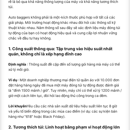
rễ là bỏ qua khả năng thông lượng của máy và khả năng tương thích
túi.
Auto baggers không phải là một-kích thước phù hợp với tất cả các
giải pháp. Môi trường hoạt động khác nhau đòi hỏi các thông số kỹ
thuật khác nhau. Năm thông số sau đây sẽ xác định liệu máy đóng túi
tự động của bạn có hoạt động hiệu quả và cung cấp lợi nhuận vững
chắc về đầu tư hay không.
1. Công suất thông qua: Tập trung vào hiệu suất nhất
quán, không chỉ là xếp hạng đỉnh cao
Định nghĩa
: Thông suất đề cập đến số lượng gói hàng mà máy có thể
xử lý mỗi giờ.
Ví dụ
: Một doanh nghiệp thương mại điện tử quần áo với 10.000 đơn
đặt hàng hàng ngày đã mua một máy đóng túi tự động được đánh giá
là "đỉnh 1500 mảnh / giờ". Tuy nhiên, máy chỉ có thể xử lý 1200 mảnh /
giờ một cách liên tục, đòi hỏi lao động thủ công trong ca đêm.
Lời khuyên
Yêu cầu các nhà sản xuất dữ liệu hiệu suất liên tục 8 giờ
và yếu tố biến động trong các mùa cao điểm (ví dụ: các sự kiện bán
hàng như "618" hoặc Black Friday).
2. Tương thích túi: Linh hoạt bằng phạm vi hoạt động lớn