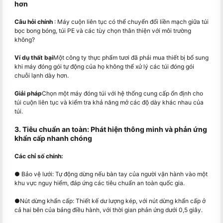
hơn
Câu hỏi chính
: Máy cuộn liên tục có thể chuyển đổi liền mạch giữa túi
bọc bong bóng, túi PE và các tùy chọn thân thiện với môi trường
không?
Ví dụ thất bại
Một công ty thực phẩm tươi đã phải mua thiết bị bổ sung
khi máy đóng gói tự động của họ không thể xử lý các túi đóng gói
chuỗi lạnh dày hơn.
Giải pháp
Chọn một máy đóng túi với hệ thống cung cấp ổn định cho
túi cuộn liên tục và kiểm tra khả năng mở các độ dày khác nhau của
túi.
3. Tiêu chuẩn an toàn: Phát hiện thông minh và phản ứng
khẩn cấp nhanh chóng
Các chỉ số chính:
● Bảo vệ lưới: Tự động dừng nếu bàn tay của người vận hành vào một
khu vực nguy hiểm, đáp ứng các tiêu chuẩn an toàn quốc gia.
●
Nút dừng khẩn cấp: Thiết kế dư lượng kép, với nút dừng khẩn cấp ở
cả hai bên của bảng điều hành, với thời gian phản ứng dưới 0,5 giây.