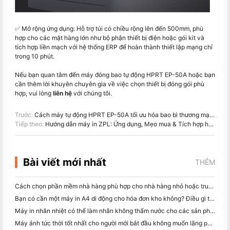
✅ Mở rộng ứng dụng: Hỗ trợ túi có chiều rộng lên đến 500mm, phù
hợp cho các mặt hàng lớn như bộ phận thiết bị điện hoặc gói kit và
tích hợp liền mạch với hệ thống ERP để hoàn thành thiết lập mạng chỉ
trong 10 phút.
Nếu bạn quan tâm đến máy đóng bao tự động HPRT EP-50A hoặc bạn
cần thêm lời khuyên chuyên gia về việc chọn thiết bị đóng gói phù
hợp, vui lòng
liên hệ
với chúng tôi.
Trước:
Cách máy tự động HPRT EP-50A tối ưu hóa bao bì thương mại điện tử
Tiếp theo:
Hướng dẫn máy in ZPL: Ứng dụng, Mẹo mua & Tích hợp hệ thống
Bài viết mới nhất
THÊM
Cách chọn phần mềm nhà hàng phù hợp cho nhà hàng nhỏ hoặc trung bình của bạn
Bạn có cần một máy in A4 di động cho hóa đơn kho không? Điều gì thực sự hoạt động
Máy in nhãn nhiệt có thể làm nhãn không thấm nước cho các sản phẩm doanh nghiệp nhỏ không?
Máy ảnh tức thời tốt nhất cho người mới bắt đầu không muốn lãng phí giấy