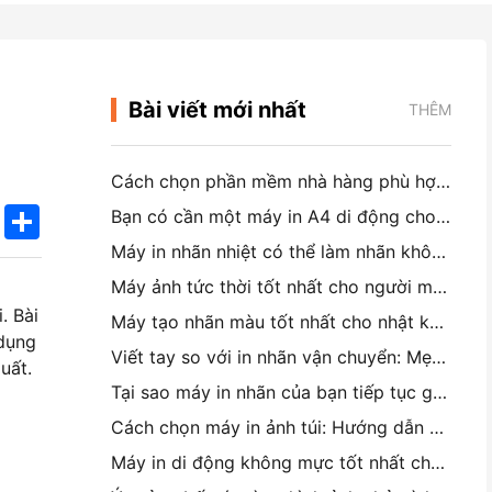
Bài viết mới nhất
THÊM
Cách chọn phần mềm nhà hàng phù hợp cho nhà hàng nhỏ hoặc trung bình của bạn
k
edIn
Twitter
Share
Bạn có cần một máy in A4 di động cho hóa đơn kho không? Điều gì thực sự hoạt động
Máy in nhãn nhiệt có thể làm nhãn không thấm nước cho các sản phẩm doanh nghiệp nhỏ không?
Máy ảnh tức thời tốt nhất cho người mới bắt đầu không muốn lãng phí giấy
g
. Bài
Máy tạo nhãn màu tốt nhất cho nhật ký và Scrapbooking: Thêm nhiều màu sắc vào mỗi trang
 dụng
Viết tay so với in nhãn vận chuyển: Mẹo cho các doanh nghiệp nhỏ vào năm 2026
uất.
Tại sao máy in nhãn của bạn tiếp tục gây nhiễu?
Cách chọn máy in ảnh túi: Hướng dẫn hoàn chỉnh cho người dùng nhật ký, du lịch và iPhone
Máy in di động không mực tốt nhất cho du lịch, trường học và công việc di động: Hanin MT620 Pro Review