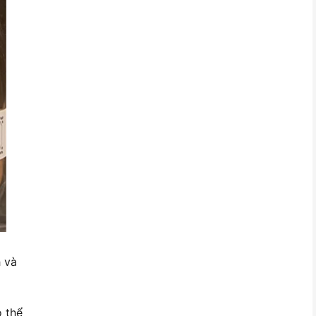
 và
ó thể