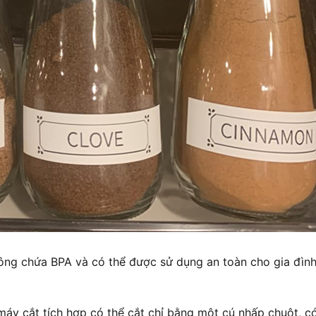
ông chứa BPA và có thể được sử dụng an toàn cho gia đình
áy cắt tích hợp có thể cắt chỉ bằng một cú nhấp chuột, c