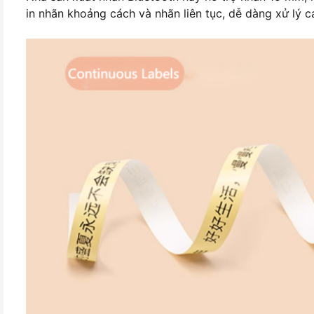
in nhãn khoảng cách và nhãn liên tục, dễ dàng xử lý cá