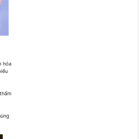
n hóa
biểu
 thấm
hùng