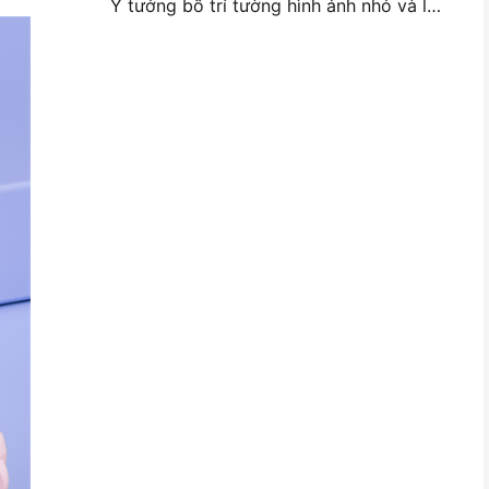
Ý tưởng bố trí tường hình ảnh nhỏ và lời khuyên cho trang trí phòng ngủ và ký túc xá