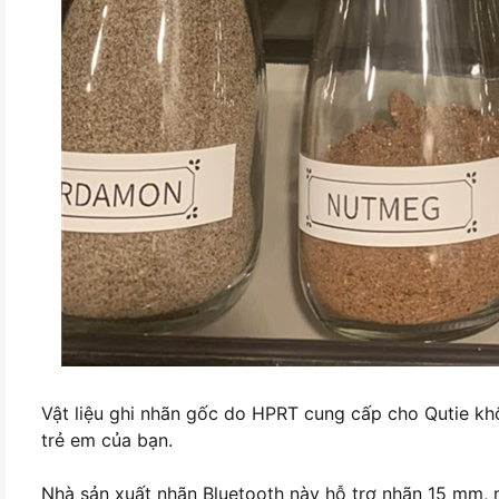
Vật liệu ghi nhãn gốc do HPRT cung cấp cho Qutie kh
trẻ em của bạn.
Nhà sản xuất nhãn Bluetooth này hỗ trợ nhãn 15 mm, m