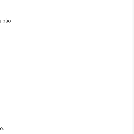
g bảo
o.