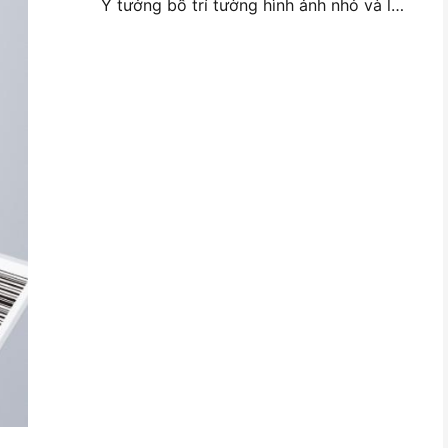
Ý tưởng bố trí tường hình ảnh nhỏ và lời khuyên cho trang trí phòng ngủ và ký túc xá