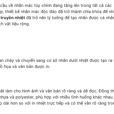
 cầu về nhãn mác tùy chỉnh đang tăng lên trong tất cả các
, thiết kế nhãn mác độc đáo đã trở thành chìa khóa để nh
 truyền nhiệt
đã trở nên lý tưởng để tạo nhãn được cá nhâ
h vật liệu rộng.
an chảy và chuyển sang cơ sở nhãn dưới nhiệt được tạo ra 
đồ họa và văn bản được in.
iệt làm cho hình ảnh và văn bản rõ ràng và dễ đọc. Đồng th
, nhựa và polyester, phù hợp với nhiều tình huống khác nhau.
ọ dài hơn so với in nhiệt trực tiếp và có thể vẫn rõ ràng tr