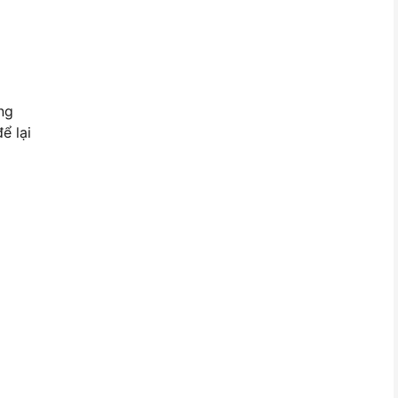
ng
ể lại