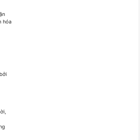
ận
n hóa
bởi
ời,
ong