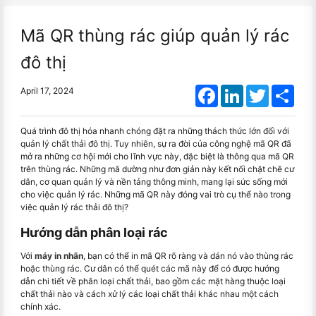
Mã QR thùng rác giúp quản lý rác
đô thị
Facebook
LinkedIn
Twitter
Shar
April 17, 2024
Quá trình đô thị hóa nhanh chóng đặt ra những thách thức lớn đối với
quản lý chất thải đô thị. Tuy nhiên, sự ra đời của công nghệ mã QR đã
mở ra những cơ hội mới cho lĩnh vực này, đặc biệt là thông qua mã QR
trên thùng rác. Những mã dường như đơn giản này kết nối chặt chẽ cư
dân, cơ quan quản lý và nền tảng thông minh, mang lại sức sống mới
cho việc quản lý rác. Những mã QR này đóng vai trò cụ thể nào trong
việc quản lý rác thải đô thị?
Hướng dẫn phân loại rác
Với
máy in nhãn
, bạn có thể in mã QR rõ ràng và dán nó vào thùng rác
hoặc thùng rác. Cư dân có thể quét các mã này để có được hướng
dẫn chi tiết về phân loại chất thải, bao gồm các mặt hàng thuộc loại
chất thải nào và cách xử lý các loại chất thải khác nhau một cách
chính xác.