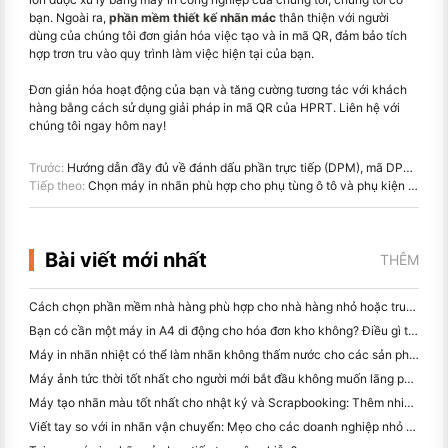
bạn. Ngoài ra,
phần mềm thiết kế nhãn mác
thân thiện với người
dùng của chúng tôi đơn giản hóa việc tạo và in mã QR, đảm bảo tích
hợp trơn tru vào quy trình làm việc hiện tại của bạn.
Đơn giản hóa hoạt động của bạn và tăng cường tương tác với khách
hàng bằng cách sử dụng giải pháp in mã QR của HPRT. Liên hệ với
chúng tôi ngay hôm nay!
Trước:
Hướng dẫn đầy đủ về đánh dấu phần trực tiếp (DPM), mã DPM và máy quét
Tiếp theo:
Chọn máy in nhãn phù hợp cho phụ tùng ô tô và phụ kiện phần cứng
Bài viết mới nhất
THÊM
Cách chọn phần mềm nhà hàng phù hợp cho nhà hàng nhỏ hoặc trung bình của bạn
Bạn có cần một máy in A4 di động cho hóa đơn kho không? Điều gì thực sự hoạt động
Máy in nhãn nhiệt có thể làm nhãn không thấm nước cho các sản phẩm doanh nghiệp nhỏ không?
Máy ảnh tức thời tốt nhất cho người mới bắt đầu không muốn lãng phí giấy
Máy tạo nhãn màu tốt nhất cho nhật ký và Scrapbooking: Thêm nhiều màu sắc vào mỗi trang
Viết tay so với in nhãn vận chuyển: Mẹo cho các doanh nghiệp nhỏ vào năm 2026