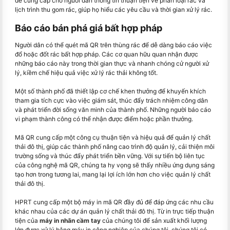
để cung cấp cho người dân thông tin thuận tiện về phân loại rác và
lịch trình thu gom rác, giúp họ hiểu các yêu cầu và thời gian xử lý rác.
Báo cáo bán phá giá bất hợp pháp
Người dân có thể quét mã QR trên thùng rác để dễ dàng báo cáo việc
đổ hoặc đốt rác bất hợp pháp. Các cơ quan hữu quan nhận được
những báo cáo này trong thời gian thực và nhanh chóng cử người xử
lý, kiềm chế hiệu quả việc xử lý rác thải không tốt.
Một số thành phố đã thiết lập cơ chế khen thưởng để khuyến khích
tham gia tích cực vào việc giám sát, thúc đẩy trách nhiệm công dân
và phát triển đời sống văn minh của thành phố. Những người báo cáo
vi phạm thành công có thể nhận được điểm hoặc phần thưởng.
Mã QR cung cấp một công cụ thuận tiện và hiệu quả để quản lý chất
thải đô thị, giúp các thành phố nâng cao trình độ quản lý, cải thiện môi
trường sống và thúc đẩy phát triển bền vững. Với sự tiến bộ liên tục
của công nghệ mã QR, chúng ta hy vọng sẽ thấy nhiều ứng dụng sáng
tạo hơn trong tương lai, mang lại lợi ích lớn hơn cho việc quản lý chất
thải đô thị.
HPRT cung cấp một bộ máy in mã QR đầy đủ để đáp ứng các nhu cầu
khác nhau của các dự án quản lý chất thải đô thị. Từ in trực tiếp thuận
tiện của
máy in nhãn cầm tay
của chúng tôi để sản xuất khối lượng
lớn được xử lý bằng máy in công nghiệp của chúng tôi, chúng tôi có