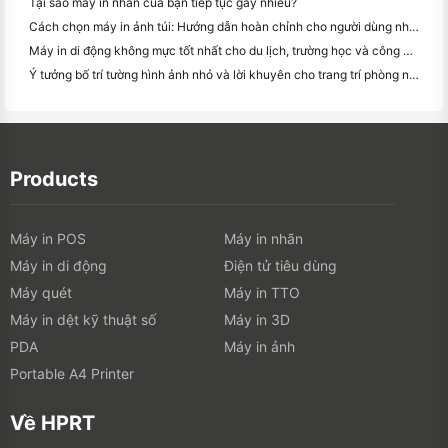
Tại sao máy in nhãn của bạn tiếp tục gây nhiễu?
Cách chọn máy in ảnh túi: Hướng dẫn hoàn chỉnh cho người dùng nhật ký, du lịch và iPhone
Máy in di động không mực tốt nhất cho du lịch, trường học và công việc di động: Hanin MT620 Pro Review
Ý tưởng bố trí tường hình ảnh nhỏ và lời khuyên cho trang trí phòng ngủ và ký túc xá
Products
Máy in POS
Máy in nhãn
Máy in di động
Điện tử tiêu dùng
Máy quét
Máy in TTO
Máy in dệt kỹ thuật số
Máy in 3D
PDA
Máy in ảnh
Portable A4 Printer
Về HPRT