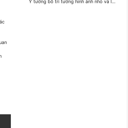
Ý tưởng bố trí tường hình ảnh nhỏ và lời khuyên cho trang trí phòng ngủ và ký túc xá
các
quan
m