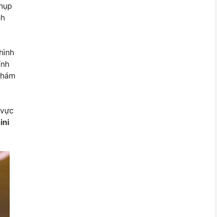
chụp
nh
hình
ính
 khám
 vực
ini