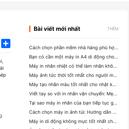
Bài viết mới nhất
THÊM
k
edIn
Twitter
Share
Cách chọn phần mềm nhà hàng phù hợp cho nhà hàng nhỏ hoặc trung bình của bạn
Bạn có cần một máy in A4 di động cho hóa đơn kho không? Điều gì thực sự hoạt động
i,
Máy in nhãn nhiệt có thể làm nhãn không thấm nước cho các sản phẩm doanh nghiệp nhỏ không?
ài
hép
Máy ảnh tức thời tốt nhất cho người mới bắt đầu không muốn lãng phí giấy
Máy tạo nhãn màu tốt nhất cho nhật ký và Scrapbooking: Thêm nhiều màu sắc vào mỗi trang
Viết tay so với in nhãn vận chuyển: Mẹo cho các doanh nghiệp nhỏ vào năm 2026
Tại sao máy in nhãn của bạn tiếp tục gây nhiễu?
Cách chọn máy in ảnh túi: Hướng dẫn hoàn chỉnh cho người dùng nhật ký, du lịch và iPhone
ữ
Máy in di động không mực tốt nhất cho du lịch, trường học và công việc di động: Hanin MT620 Pro Review