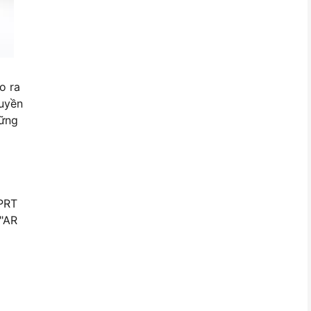
o ra
ruyền
hững
HPRT
 "AR