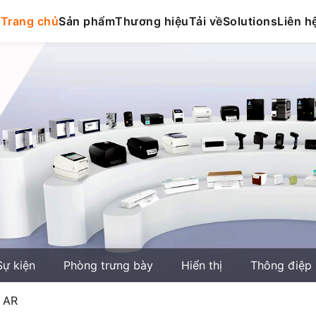
Trang chủ
Sản phẩm
Thương hiệu
Tải về
Solutions
Liên h
Sự kiện
Phòng trưng bày
Hiển thị
Thông điệp
n AR