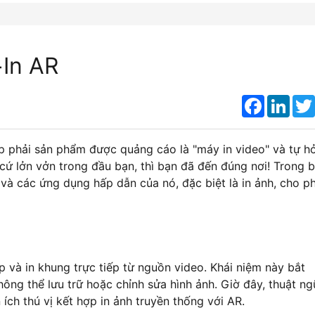
+In AR
Faceboo
Link
 phải sản phẩm được quảng cáo là "máy in video" và tự hỏ
 cứ lởn vởn trong đầu bạn, thì bạn đã đến đúng nơi! Trong b
o và các ứng dụng hấp dẫn của nó, đặc biệt là in ảnh, cho p
p và in khung trực tiếp từ nguồn video. Khái niệm này bắt
hông thể lưu trữ hoặc chỉnh sửa hình ảnh. Giờ đây, thuật ng
 ích thú vị kết hợp in ảnh truyền thống với AR.