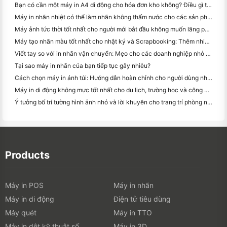
Bạn có cần một máy in A4 di động cho hóa đơn kho không? Điều gì thực sự hoạt động
Máy in nhãn nhiệt có thể làm nhãn không thấm nước cho các sản phẩm doanh nghiệp nhỏ không?
Máy ảnh tức thời tốt nhất cho người mới bắt đầu không muốn lãng phí giấy
Máy tạo nhãn màu tốt nhất cho nhật ký và Scrapbooking: Thêm nhiều màu sắc vào mỗi trang
Viết tay so với in nhãn vận chuyển: Mẹo cho các doanh nghiệp nhỏ vào năm 2026
Tại sao máy in nhãn của bạn tiếp tục gây nhiễu?
Cách chọn máy in ảnh túi: Hướng dẫn hoàn chỉnh cho người dùng nhật ký, du lịch và iPhone
Máy in di động không mực tốt nhất cho du lịch, trường học và công việc di động: Hanin MT620 Pro Review
Ý tưởng bố trí tường hình ảnh nhỏ và lời khuyên cho trang trí phòng ngủ và ký túc xá
Products
Máy in POS
Máy in nhãn
Máy in di động
Điện tử tiêu dùng
Máy quét
Máy in TTO
Máy in dệt kỹ thuật số
Máy in 3D