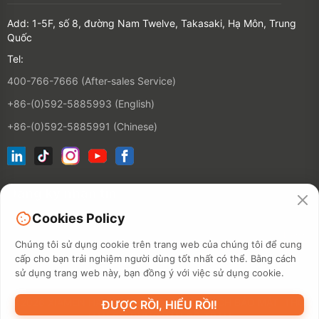
Add: 1-5F, số 8, đường Nam Twelve, Takasaki, Hạ Môn, Trung
Quốc
Tel:
400-766-7666 (After-sales Service)
+86-(0)592-5885993 (English)
+86-(0)592-5885991 (Chinese)
Đăng ký nhận tin
Cookies Policy
Liên hệ
Chúng tôi sử dụng cookie trên trang web của chúng tôi để cung
cấp cho bạn trải nghiệm người dùng tốt nhất có thể. Bằng cách
sử dụng trang web này, bạn đồng ý với việc sử dụng cookie.
©2026 XIAMEN HANIN CO., LTD.
CHÍNH SÁCH BẢO MẬT
THỜI
ĐƯỢC RỒI, HIỂU RỒI!
HẠN SỬ DỤNG
BẢN ĐỒ TRẠM