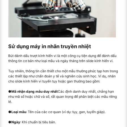
Sử dụng máy in nhãn truyền nhiệt
Bút đánh dấu trượt kính hiển vi là một công cụ tiện dụng để đánh dấu
thông tin cơ bản như loại mẫu và ngày tháng trên slide kính hiển vi.
Tuy nhiên, thông tin cần thiết cho một mẫu thường phức tạp hơn trong
các thiết lập như chẩn đoán y tế và nghiên cứu sinh học. Ví dụ, nhãn
cho slide kính hiển vi tuyến tụy hoặc gan thường bao gồm:
●
Mã nhận dạng mẫu duy nhất
Các định danh duy nhất, chẳng hạn
như mã số hoặc chữ và số, rất quan trọng để phân biệt các mẫu riêng
lẻ.
●
Loại mẫu
: Tên của các cơ quan (ví dụ: tụy, gan, tuyến giáp).
●
Ngày
: Khi chuẩn bị tiêu bản.