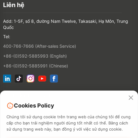
Liên hệ
Add: 1-5F, số 8, đường Nam Twelve, Takasaki, Hạ Môn, Trung
Quốc
Tel:
400-766-7666 (After-sales Service)
+86-(0)592-5885993 (English)
+86-(0)592-5885991 (Chinese)
Đăng ký nhận tin
Cookies Policy
Liên hệ
Chúng tôi sử dụng cookie trên trang web của chúng tôi để cung
cấp cho bạn trải nghiệm người dùng tốt nhất có thể. Bằng cách
sử dụng trang web này, bạn đồng ý với việc sử dụng cookie.