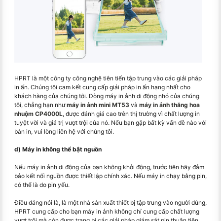
HPRT là một công ty công nghệ tiên tiến tập trung vào các giải pháp
in ấn. Chúng tôi cam kết cung cấp giải pháp in ấn hạng nhất cho
khách hàng của chúng tôi. Dòng máy in ảnh di động nhỏ của chúng
tôi, chẳng hạn như
máy in ảnh mini MT53
và
máy in ảnh thăng hoa
nhuộm CP4000L
, được đánh giá cao trên thị trường vì chất lượng in
tuyệt vời và giá trị vượt trội của nó. Nếu bạn gặp bất kỳ vấn đề nào với
bản in, vui lòng liên hệ với chúng tôi.
d) Máy in không thể bật nguồn
Nếu máy in ảnh di động của bạn không khởi động, trước tiên hãy đảm
bảo kết nối nguồn được thiết lập chính xác. Nếu máy in chạy bằng pin,
có thể là do pin yếu.
Điều đáng nói là, là một nhà sản xuất thiết bị tập trung vào người dùng,
HPRT cung cấp cho bạn máy in ảnh không chỉ cung cấp chất lượng
vượt trội mà còn được trang bị các giải pháp giám sát pin thuận tiện.