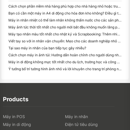
Cách chọn phần mềm nhà hàng phù hợp cho nhà hàng nhỏ hoặc trung bình của bạn
Bạn có cần một máy in A4 di động cho hóa đơn kho không? Điều gì thực sự hoạt động
Máy in nhãn nhiệt có thể làm nhãn không thấm nước cho các sản phẩm doanh nghiệp nhỏ không?
Máy ảnh tức thời tốt nhất cho người mới bắt đầu không muốn lãng phí giấy
Máy tạo nhãn màu tốt nhất cho nhật ký và Scrapbooking: Thêm nhiều màu sắc vào mỗi trang
Viết tay so với in nhãn vận chuyển: Mẹo cho các doanh nghiệp nhỏ vào năm 2026
Tại sao máy in nhãn của bạn tiếp tục gây nhiễu?
Cách chọn máy in ảnh túi: Hướng dẫn hoàn chỉnh cho người dùng nhật ký, du lịch và iPhone
Máy in di động không mực tốt nhất cho du lịch, trường học và công việc di động: Hanin MT620 Pro Review
Ý tưởng bố trí tường hình ảnh nhỏ và lời khuyên cho trang trí phòng ngủ và ký túc xá
Products
Máy in POS
Máy in nhãn
Máy in di động
Điện tử tiêu dùng