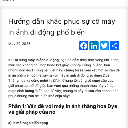
Hướng dẫn khắc phục sự cố máy
in ảnh di động phổ biến
Facebook
LinkedIn
Twitter
Shar
May 29, 2023
Khi sử dụng
máy in ảnh di động
, bạn có cảm thấy thất vọng khi in mờ,
màu sắc không phù hợp hoặc kẹt giấy không? Đừng lo lắng, bạn
không đơn độc! Trong bài viết này, chúng tôi sẽ xem xét một số vấn đề
in ấn phổ biến có thể xảy ra với máy in ảnh di động sử dụng Dye
Thăng hoa và công nghệ in ZINK. Chúng tôi cũng sẽ cung cấp các
giải pháp cụ thể để giúp bạn vượt qua những thách thức này và đạt
được chất lượng in ấn cao. Vì vậy, chúng ta hãy đi sâu vào cách khắc
phục những vấn đề in ấn khó chịu này!
Phần 1: Vấn đề với máy in ảnh thăng hoa Dye
và giải pháp của nó
a) In mờ hoặc biến dạng