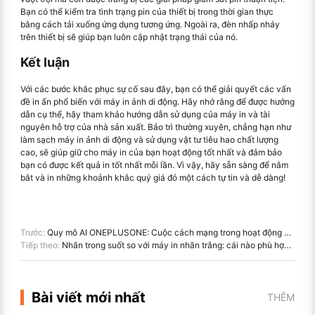
Bạn có thể kiểm tra tình trạng pin của thiết bị trong thời gian thực
bằng cách tải xuống ứng dụng tương ứng. Ngoài ra, đèn nhấp nháy
trên thiết bị sẽ giúp bạn luôn cập nhật trạng thái của nó.
Kết luận
Với các bước khắc phục sự cố sau đây, bạn có thể giải quyết các vấn
đề in ấn phổ biến với máy in ảnh di động. Hãy nhớ rằng để được hướng
dẫn cụ thể, hãy tham khảo hướng dẫn sử dụng của máy in và tài
nguyên hỗ trợ của nhà sản xuất. Bảo trì thường xuyên, chẳng hạn như
làm sạch máy in ảnh di động và sử dụng vật tư tiêu hao chất lượng
cao, sẽ giúp giữ cho máy in của bạn hoạt động tốt nhất và đảm bảo
bạn có được kết quả in tốt nhất mỗi lần. Vì vậy, hãy sẵn sàng để nắm
bắt và in những khoảnh khắc quý giá đó một cách tự tin và dễ dàng!
Trước:
Quy mô AI ONEPLUSONE: Cuộc cách mạng trong hoạt động bán lẻ và sự thay đổi trong trải nghiệm siêu thị Xia Shang
Tiếp theo:
Nhãn trong suốt so với máy in nhãn trắng: cái nào phù hợp với bạn
Bài viết mới nhất
THÊM