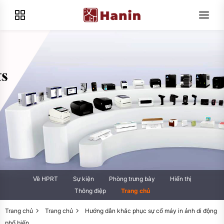
Về HPRT
Sự kiện
Phòng trưng bày
Hiển thị
Thông điệp
Trang chủ
Trang chủ
Trang chủ
Hướng dẫn khắc phục sự cố máy in ảnh di động
phổ biến