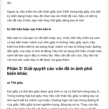
lẫn.
Ngoài ra, hãy kiểm tra cẩn thận giấy ảnh ZINK trong hộp giấy cho bất
kỳ biến dạng hoặc màu đỏ nhạt nào do nhiệt độ cao. Nếu có bất kỳ
vấn đề nào ở trên, bạn nên thay thế giấy bằng bao bì mới.
b) Vết bẩn hoặc sọc trên bản in
Nếu bản in của bạn có vết bẩn hoặc sọc, trước tiên hãy kiểm tra xem
có bụi bẩn hoặc mảnh vụn trên giấy in không. Nếu giấy sạch, hãy
kiểm tra thêm bất kỳ dư lượng hoặc mảnh vỡ nào từ trống hoặc đường
dẫn giấy của máy in ảnh di động. Hãy thử sử dụng thẻ hiệu chuẩn màu
xanh để làm sạch đầu in nhiều lần. Nếu vấn đề vẫn còn, hãy liên hệ
với nhà sản xuất máy in để được trợ giúp thêm.
Phần 3: Giải quyết các vấn đề in ảnh phổ
biến khác
a) Thẻ giấy
Kẹt giấy có thể làm gián đoạn quá trình in và có thể làm hỏng máy in.
Trong trường hợp kẹt giấy nhẹ, hãy cẩn thận lấy giấy ra bằng tay và
làm sạch bất kỳ mảnh vụn hoặc chướng ngại vật nào trong đường đi
của giấy. Nếu giấy bị kẹt nghiêm trọng, đừng ép nó ra. Thay vào đó,
hãy cân nhắc liên hệ với dịch vụ khách hàng của nhà sản xuất để