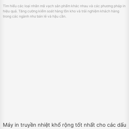
Máy in truyền nhiệt khổ rộng tốt nhất cho các dấu
hiệu và nhãn an toàn trong ngành điện
November 18, 2024
Tìm hiểu về máy in nhãn rộng HPRT HT1200E. Được thiết kế đặc biệt cho
các tiêu chuẩn công nghiệp điện, nó cung cấp nhãn bền, đầy màu sắc, chịu
được thời tiết một cách chính xác và nhanh chóng.