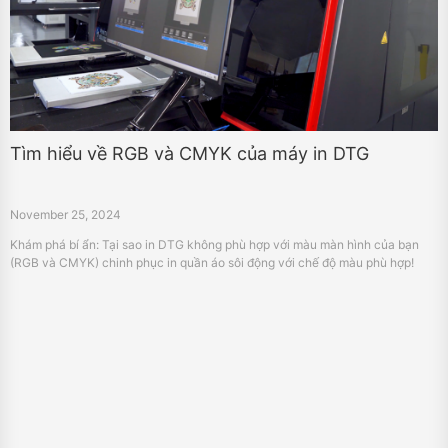
Tìm hiểu về RGB và CMYK của máy in DTG
November 25, 2024
Khám phá bí ẩn: Tại sao in DTG không phù hợp với màu màn hình của bạn
(RGB và CMYK) chinh phục in quần áo sôi động với chế độ màu phù hợp!