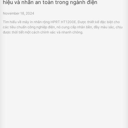
Quy mô cảm ứng bán lẻ từ in nhãn đến POS -
Hướng dẫn đầy đủ
November 14, 2024
Tìm hiểu quy mô cảm ứng là gì và khám phá các loại, ứng dụng và lợi ích của
nó trong môi trường bán lẻ. Tìm hiểu cách họ có thể tăng cân, giá cả và hiệu