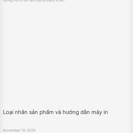
Loại nhãn sản phẩm và hướng dẫn máy in
November 19, 2024
Tìm hiểu các loại nhãn mã vạch sản phẩm khác nhau và các phương pháp in
hiệu quả. Tăng cường kiểm soát hàng tồn kho và trải nghiệm khách hàng
trong các ngành như bán lẻ và hậu cần.