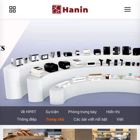
Về HPRT
Sự kiện
Phòng trưng bày
Hiển thị
Thông điệp
Trang chủ
Các bài viết nổi bật
Việt