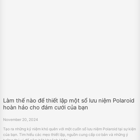
Làm thế nào để thiết lập một sổ lưu niệm Polaroid
hoàn hảo cho đám cưới của bạn
November 20, 2024
Tạo ra những kỷ niệm khó quên với một cuốn sổ lưu niệm Polaroid tại sự kiện
của bạn. Tìm hiểu các mẹo thiết lập, nguồn cung cấp cơ bản và những ý
tưởng thú vị để nắm bắt khoảnh khắc.