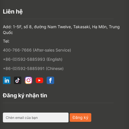
400-766-7666 (After-sales Service)
+86-(0)592-5885993 (English)
+86-(0)592-5885991 (Chinese)
Đăng ký nhận tin
©2026 XIAMEN HANIN CO., LTD.
CHÍNH SÁCH BẢO MẬT
THỜI
HẠN SỬ DỤNG
BẢN ĐỒ TRẠM