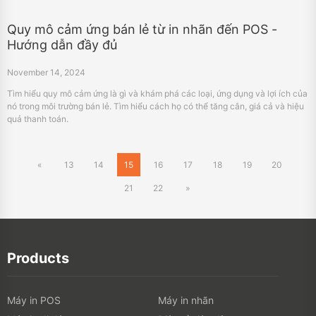
quả thanh toán.
«
13
14
15
16
17
18
19
20
21
22
»
Products
Máy in POS
Máy in nhãn
Máy in di động
Điện tử tiêu dùng
Máy quét
Máy in TTO
Máy in dệt kỹ thuật số
Máy in 3D
PDA
Máy in ảnh
Portable A4 Printer