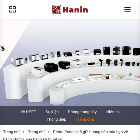
Về HPRT
Sự kiện
Phòng trưng bày
Hiển thị
Thông điệp
Trang chủ
Trang chủ
Trang chủ
Photo Receipt là gì? Hướng dẫn của bạn về
bằng chứng mua hàng kỹ thuật số