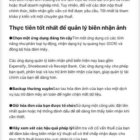
hoặc thuế doanh nghiệp nhỏ. Tuy nhiên, đối với các đơn nộp thuế
chính thức, biên nhận gốc vẫn có thể được yêu cầu. Tốt nhất là tham
khảo ý kiến với một chuyên gia thuế.
Thực tiễn tốt nhất để quản lý biên nhận ảnh
●
Chọn một ứng dụng đáng tin cậy
Tìm một ứng dụng có các tính
năng như phân loại tự động, nhận dạng ký tự quang học (OCR) và
đồng bộ hóa đám mây.
Các ứng dụng quản lý biên nhận phổ biến hiện nay bao gồm
Expensify, Shoeboxed và Receipt Bank. Các ứng dụng này cho phép
bạn quét, phân loại và lưu trữ ảnh biên nhận của bạn, giúp quản lý tài
chính của bạn dễ dàng hơn.
●
Backup thường xuyên
Sao lưu hóa đơn ảnh của bạn vào một dịch
vụ lưu trữ đám mây an toàn để ngăn chặn mất dữ liệu.
●
Giữ hóa đơn của bạn được tổ chức
Sử dụng một công ước đặt tên
nhất quán hoặc hệ thống đánh dấu để dễ dàng tìm thấy biên nhận khi
cần thiết.
●
Hãy xem xét các hậu quả pháp lý
Kiểm tra với cố vấn thuế của bạn
để đảm bảo rằng biên nhận kỹ thuật số có thể chấp nhận được cho
mục đích thuế trong khu vực pháp lý của bạn.