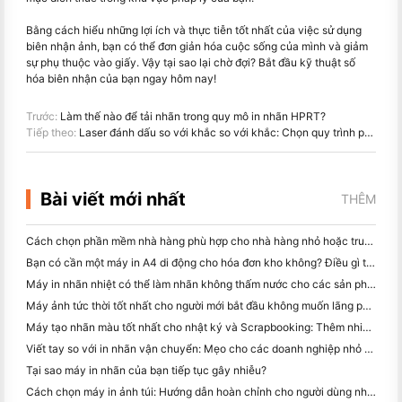
Bằng cách hiểu những lợi ích và thực tiễn tốt nhất của việc sử dụng
biên nhận ảnh, bạn có thể đơn giản hóa cuộc sống của mình và giảm
sự phụ thuộc vào giấy. Vậy tại sao lại chờ đợi? Bắt đầu kỹ thuật số
hóa biên nhận của bạn ngay hôm nay!
Trước:
Làm thế nào để tải nhãn trong quy mô in nhãn HPRT?
Tiếp theo:
Laser đánh dấu so với khắc so với khắc: Chọn quy trình phù hợp cho ứng dụng của bạn
Bài viết mới nhất
THÊM
Cách chọn phần mềm nhà hàng phù hợp cho nhà hàng nhỏ hoặc trung bình của bạn
Bạn có cần một máy in A4 di động cho hóa đơn kho không? Điều gì thực sự hoạt động
Máy in nhãn nhiệt có thể làm nhãn không thấm nước cho các sản phẩm doanh nghiệp nhỏ không?
Máy ảnh tức thời tốt nhất cho người mới bắt đầu không muốn lãng phí giấy
Máy tạo nhãn màu tốt nhất cho nhật ký và Scrapbooking: Thêm nhiều màu sắc vào mỗi trang
Viết tay so với in nhãn vận chuyển: Mẹo cho các doanh nghiệp nhỏ vào năm 2026
Tại sao máy in nhãn của bạn tiếp tục gây nhiễu?
Cách chọn máy in ảnh túi: Hướng dẫn hoàn chỉnh cho người dùng nhật ký, du lịch và iPhone