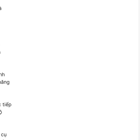
à
c
à
nh
 năng
 tiếp
ộ
 cụ