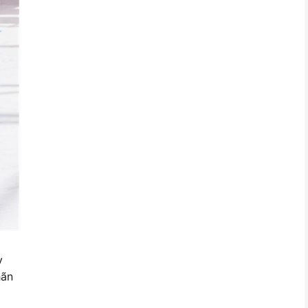
y
hãn