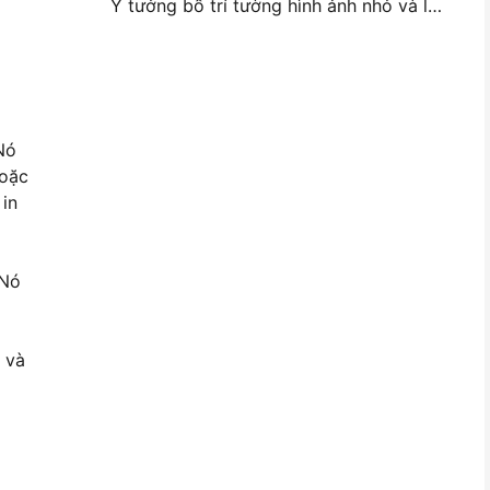
Ý tưởng bố trí tường hình ảnh nhỏ và lời khuyên cho trang trí phòng ngủ và ký túc xá
Nó
hoặc
 in
 Nó
 và