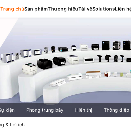
Trang chủ
Sản phẩm
Thương hiệu
Tải về
Solutions
Liên h
Sự kiện
Phòng trưng bày
Hiển thị
Thông điệp
ng & Lợi ích