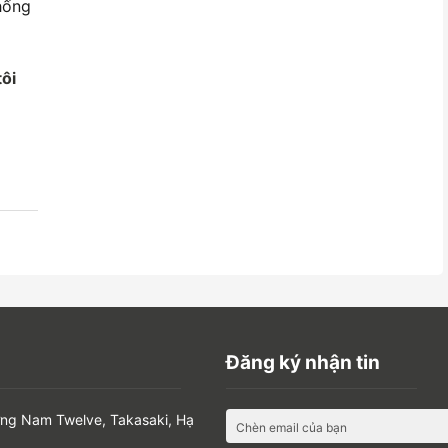
thống
tôi
Đăng ký nhận tin
ờng Nam Twelve, Takasaki, Hạ