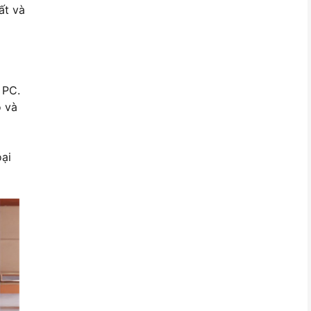
ất và
 PC.
ộ và
oại