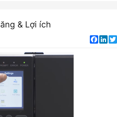
năng & Lợi ích
Faceboo
Link