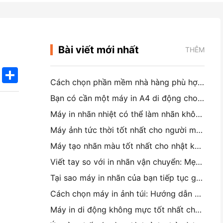
Bài viết mới nhất
THÊM
k
edIn
Twitter
Share
Cách chọn phần mềm nhà hàng phù hợp cho nhà hàng nhỏ hoặc trung bình của bạn
Bạn có cần một máy in A4 di động cho hóa đơn kho không? Điều gì thực sự hoạt động
Máy in nhãn nhiệt có thể làm nhãn không thấm nước cho các sản phẩm doanh nghiệp nhỏ không?
Máy ảnh tức thời tốt nhất cho người mới bắt đầu không muốn lãng phí giấy
Máy tạo nhãn màu tốt nhất cho nhật ký và Scrapbooking: Thêm nhiều màu sắc vào mỗi trang
Viết tay so với in nhãn vận chuyển: Mẹo cho các doanh nghiệp nhỏ vào năm 2026
Tại sao máy in nhãn của bạn tiếp tục gây nhiễu?
Cách chọn máy in ảnh túi: Hướng dẫn hoàn chỉnh cho người dùng nhật ký, du lịch và iPhone
Máy in di động không mực tốt nhất cho du lịch, trường học và công việc di động: Hanin MT620 Pro Review