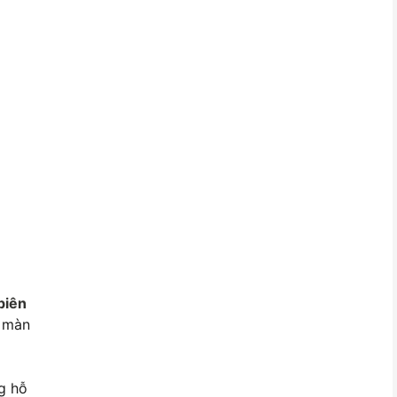
biên
n màn
g hỗ